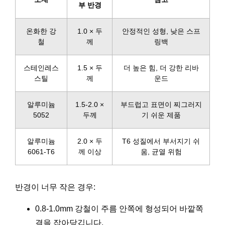
부 반경
온화한 강
1.0 × 두
안정적인 성형, 낮은 스프
철
께
링백
스테인레스
1.5 × 두
더 높은 힘, 더 강한 리바
스틸
께
운드
알루미늄
1.5-2.0 ×
부드럽고 표면이 찌그러지
5052
두께
기 쉬운 제품
알루미늄
2.0 × 두
T6 성질에서 부서지기 쉬
6061-T6
께 이상
움, 균열 위험
반경이 너무 작은 경우:
0.8-1.0mm 강철이 주름 안쪽에 형성되어 바깥쪽
결을 잡아당깁니다.