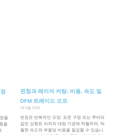
펀칭과 레이저 커팅: 비용, 속도 및
선정
DFM 트레이드 오프
19 5월 2026
펀칭은 반복적인 모양, 표준 구멍 또는 루버와
공정을
같은 성형된 피처의 대량 가공에 탁월하며, 탁
연층을
월한 속도와 부품당 비용을 절감할 수 있습니
로