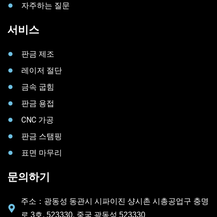
자주하는 질문
서비스
판금 제조
레이저 절단
금속 굽힘
판금 용접
CNC 가공
판금 스탬핑
표면 마무리
문의하기
주소：광동성 동관시 시파이진 샹시촌 시총공업구 충명
로 3호, 523330, 중국 광동성 523330