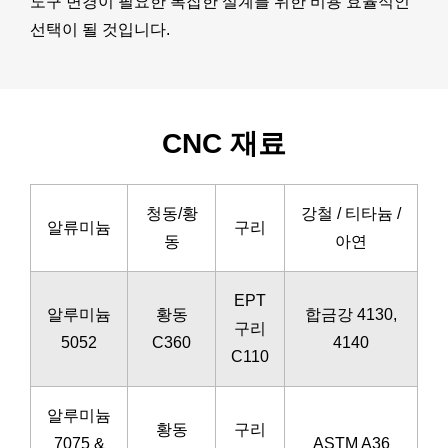
도구 변경이 필요한 복잡한 설계를 위한 비용 효율적인
선택이 될 것입니다.
CNC 재료
청동/황
강철 / 티타늄 /
알류미늄
구리
동
아연
EPT
알루미늄
황동
합금강 4130,
구리
5052
C360
4140
C110
알루미늄
황동
구리
7075 &
ASTM A36