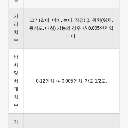
거
크기(길이, 너비, 높이, 직경) 및 위치(위치,
리
동심도, 대칭) 기능의 경우 +/- 0.005인치입
치
니다.
수
방
향
및
형
0-12인치 +/- 0.005인치, 각도 1/2도.
태
치
수
가