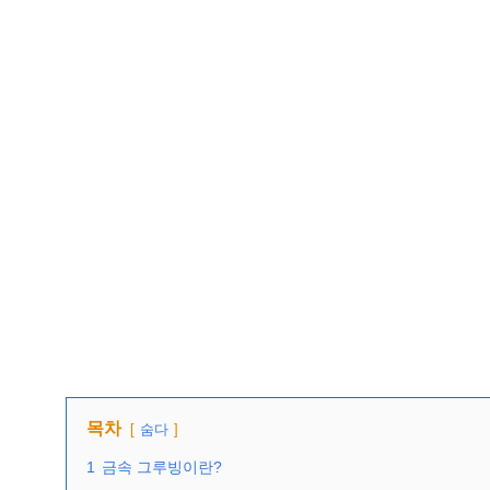
목차
숨다
1
금속 그루빙이란?