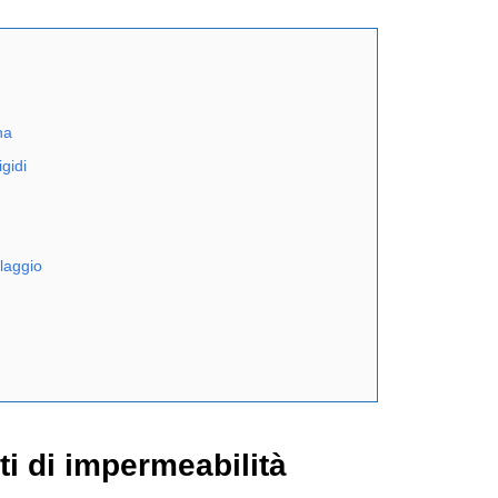
na
igidi
blaggio
iti di impermeabilità