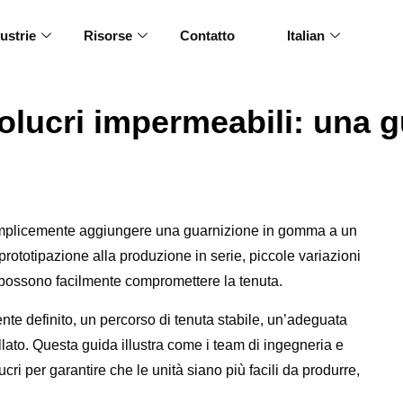
ustrie
Risorse
Contatto
Italian
volucri impermeabili: una 
semplicemente aggiungere una guarnizione in gomma a un
ototipazione alla produzione in serie, piccole variazioni
 possono facilmente compromettere la tenuta.
nte definito, un percorso di tenuta stabile, un’adeguata
ollato. Questa guida illustra come i team di ingegneria e
cri per garantire che le unità siano più facili da produrre,