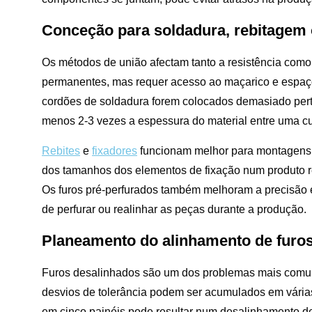
Conceção para soldadura, rebitagem o
Os métodos de união afectam tanto a resistência com
permanentes, mas requer acesso ao maçarico e espaço p
cordões de soldadura forem colocados demasiado pert
menos 2-3 vezes a espessura do material entre uma cu
Rebites
e
fixadores
funcionam melhor para montagens 
dos tamanhos dos elementos de fixação num produto re
Os furos pré-perfurados também melhoram a precisão 
de perfurar ou realinhar as peças durante a produção.
Planeamento do alinhamento de furos
Furos desalinhados são um dos problemas mais com
desvios de tolerância podem ser acumulados em vária
em cinco painéis pode resultar num desalinhamento de 