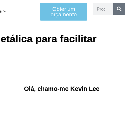
Obter um
e
orçamento
álica para facilitar
Olá, chamo-me Kevin Lee