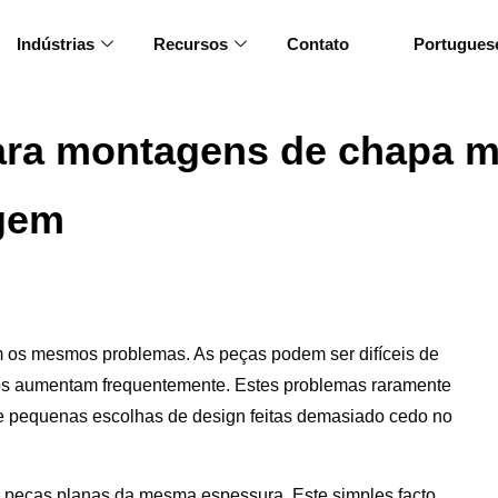
Indústrias
Recursos
Contato
Portugues
ara montagens de chapa met
agem
os mesmos problemas. As peças podem ser difíceis de
tos aumentam frequentemente. Estes problemas raramente
de pequenas escolhas de design feitas demasiado cedo no
peças planas da mesma espessura. Este simples facto