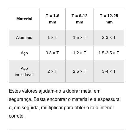
T = 1-6
T = 6-12
T = 12-25
Material
mm
mm
mm
Alumínio
1 × T
1.5 × T
2-3 × T
Aço
0.8 × T
1.2 × T
1.5-2.5 × T
Aço
2 × T
2.5 × T
3-4 × T
inoxidável
Estes valores ajudam-no a dobrar metal em
segurança. Basta encontrar o material e a espessura
e, em seguida, multiplicar para obter o raio interior
correto.