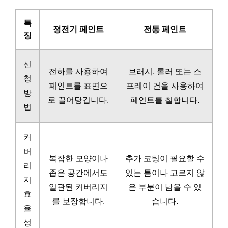
특
정전기 페인트
전통 페인트
징
신
전하를 사용하여
브러시, 롤러 또는 스
청
페인트를 표면으
프레이 건을 사용하여
방
로 끌어당깁니다.
페인트를 칠합니다.
법
커
버
복잡한 모양이나
추가 코팅이 필요할 수
리
좁은 공간에서도
있는 틈이나 고르지 않
지
일관된 커버리지
은 부분이 남을 수 있
효
를 보장합니다.
습니다.
율
성