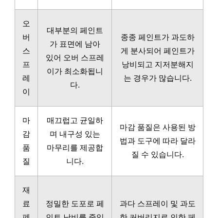
오
대부분의 페인트
버
종종 페인트가 과도하
가 표면에 남아
스
게 분사되어 페인트가
있어 오버 스프레
프
낭비되고 지저분해지
이가 최소화됩니
레
는 경우가 많습니다.
다.
이
마
매끄럽고 균일하
마감 품질은 사용된 방
감
며 내구성 있는
법과 도구에 따라 달라
품
마무리를 제공합
질 수 있습니다.
질
니다.
재
료
정밀한 도포로 페
과다 스프레이 및 과도
폐
인트 낭비를 줄입
한 커버리지로 인한 페