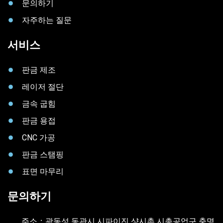
문의하기
자주하는 질문
서비스
판금 제조
레이저 절단
금속 굽힘
판금 용접
CNC 가공
판금 스탬핑
표면 마무리
문의하기
주소：광동성 동관시 시파이진 샹시촌 시총공업구 충명