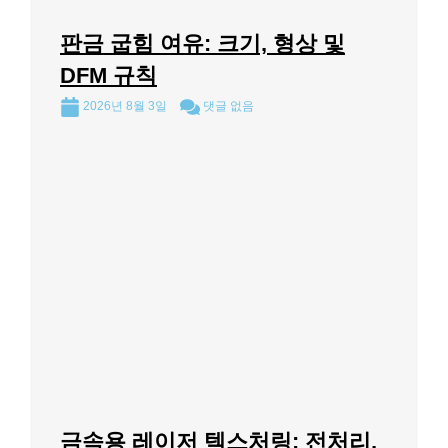
판금 굽힘 여유: 크기, 형상 및
DFM 규칙
2026년 8월 3일
댓글 없음
금속용 레이저 텍스처링: 전처리,