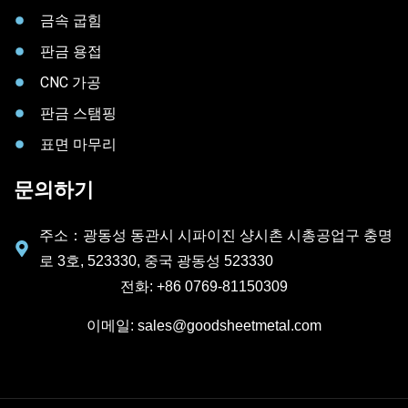
금속 굽힘
판금 용접
CNC 가공
판금 스탬핑
표면 마무리
문의하기
주소：광동성 동관시 시파이진 샹시촌 시총공업구 충명
로 3호, 523330, 중국 광동성 523330
전화: +86 0769-81150309
이메일: sales@goodsheetmetal.com