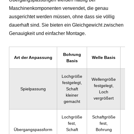
Maschinenkomponenten verwendet, die genau
ausgerichtet werden müssen, ohne dass sie völlig
dauerhaft sind. Sie bieten ein Gleichgewicht zwischen
Genauigkeit und einfacher Montage.
Bohrung
Pas
Art der Anpassung
Welle Basis
Basis
T
Lochgröße
Wellengröße
festgelegt,
Los
festgelegt,
Spielpassung
Schaft
f
Loch
kleiner
Bew
vergrößert
gemacht
Lochgröße
Schaftgröße
Na
fest,
fest,
spie
Übergangspassform
Schaft
Bohrung
le