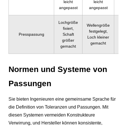
leicht
leicht
Pr
angepasst
angepasst
Lochgröße
Wellengröße
E
fixiert,
festgelegt,
Pr
Presspassung
Schaft
Loch kleiner
neg
größer
gemacht
S
gemacht
Normen und Systeme von
Passungen
Sie bieten Ingenieuren eine gemeinsame Sprache für
die Definition von Toleranzen und Passungen. Mit
diesen Systemen vermeiden Konstrukteure
Verwirrung, und Hersteller können konsistente,