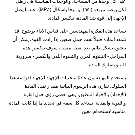
على كل وحدة من المساحة. والوحدات القياسية هي رطل
لكل بوصة مربعة (psi) أو ميجا باسكال (MPa). عندما يصل
الإجهاد إلى قوة شد المادة، تنكسر المادة.
تساعد هذه الفكرة المهندسين على قياس الأداء بوضوح. قد
تتمدد المادة قليلاً تحت حمل صغير. إذا زادت القوة، يمكن أن
تتشوه بشكل دائم. بعد نقطة معينة، سوف تنكسر. هذه
المراحل - التشوه المرن والتشوه اللدن والكسر - ضرورية
للتنبؤ بسلوك المادة.
يستخدم المهندسون عادةً منحنيات الإجهاد-الإجهاد لدراسة هذا
السلوك. تقارن هذه الرسوم البيانية مقدار تمدد المادة
(الإجهاد) بالإجهاد المطبق. وهي تعطي رؤى حول القوة
والليونة والمتانة. تساعد كل سمة في تحديد ما إذا كانت المادة
مناسبة لاستخدام معين.