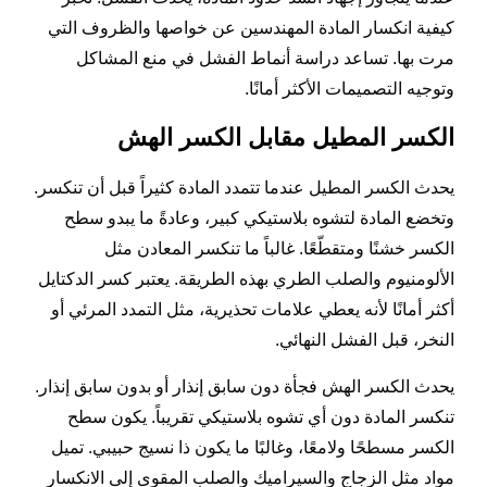
كيفية انكسار المادة المهندسين عن خواصها والظروف التي
مرت بها. تساعد دراسة أنماط الفشل في منع المشاكل
وتوجيه التصميمات الأكثر أمانًا.
الكسر المطيل مقابل الكسر الهش
يحدث الكسر المطيل عندما تتمدد المادة كثيراً قبل أن تنكسر.
وتخضع المادة لتشوه بلاستيكي كبير، وعادةً ما يبدو سطح
الكسر خشنًا ومتقطّعًا. غالباً ما تنكسر المعادن مثل
الألومنيوم والصلب الطري بهذه الطريقة. يعتبر كسر الدكتايل
أكثر أمانًا لأنه يعطي علامات تحذيرية، مثل التمدد المرئي أو
النخر، قبل الفشل النهائي.
يحدث الكسر الهش فجأة دون سابق إنذار أو بدون سابق إنذار.
تنكسر المادة دون أي تشوه بلاستيكي تقريباً. يكون سطح
الكسر مسطحًا ولامعًا، وغالبًا ما يكون ذا نسيج حبيبي. تميل
مواد مثل الزجاج والسيراميك والصلب المقوى إلى الانكسار