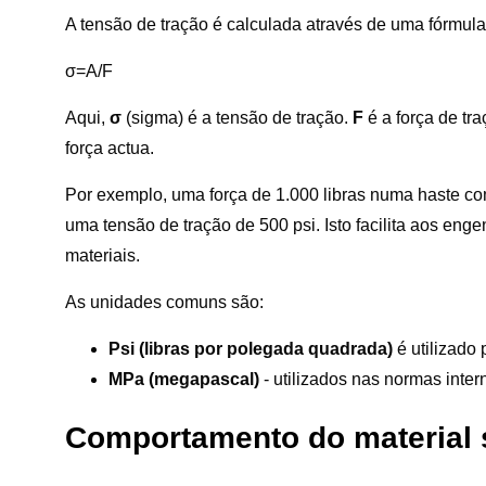
A tensão de tração é calculada através de uma fórmula
σ=A/F
Aqui,
σ
(sigma) é a tensão de tração.
F
é a força de tr
força actua.
Por exemplo, uma força de 1.000 libras numa haste c
uma tensão de tração de 500 psi. Isto facilita aos en
materiais.
As unidades comuns são:
Psi (libras por polegada quadrada)
é utilizado
MPa (megapascal)
- utilizados nas normas inter
Comportamento do material 