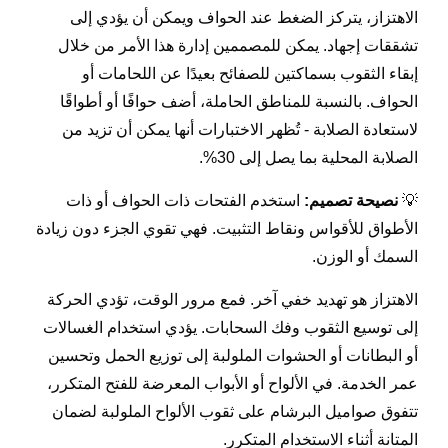
الاهتزاز، يتركز الضغط عند الحواف ويمكن أن يؤدي إلى
تشققات إجهاد. يمكن للمصممين إدارة هذا الأمر من خلال
إبقاء الثقوب بسماكتين للصفائح بعيدًا عن اللحامات أو
الحواف. بالنسبة للمناطق الحاملة، أضف حوافًا أو أطواقًا
لاستعادة الصلابة - تُظهر الاختبارات أنها يمكن أن تزيد من
الصلابة المحلية بما يصل إلى 30%.
💡
نصيحة تصميم:
استخدم الفتحات ذات الحواف أو ذات
الأطواق للأقواس ونقاط التثبيت. فهي تقوي الجزء دون زيادة
السمك أو الوزن.
الاهتزاز هو تهديد خفي آخر. فمع مرور الوقت، تؤدي الحركة
إلى توسيع الثقوب وفك السحابات. يؤدي استخدام الغسالات
أو البطانات أو الحشوات الملولبة إلى توزيع الحمل وتحسين
عمر الخدمة. في الألواح أو الأبواب المعرضة للفتح المتكرر،
تتفوق صواميل البرشام على ثقوب الألواح الملولبة لضمان
المتانة أثناء الاستخدام المتكرر.