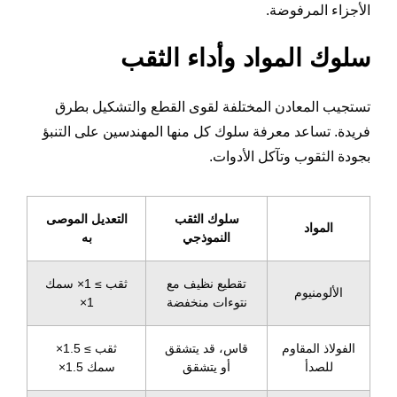
الأجزاء المرفوضة.
سلوك المواد وأداء الثقب
تستجيب المعادن المختلفة لقوى القطع والتشكيل بطرق
فريدة. تساعد معرفة سلوك كل منها المهندسين على التنبؤ
بجودة الثقوب وتآكل الأدوات.
سلوك الثقب
التعديل الموصى
المواد
النموذجي
به
تقطيع نظيف مع
ثقب ≥ 1× سمك
الألومنيوم
نتوءات منخفضة
1×
الفولاذ المقاوم
قاس، قد يتشقق
ثقب ≥ 1.5×
للصدأ
أو يتشقق
سمك 1.5×