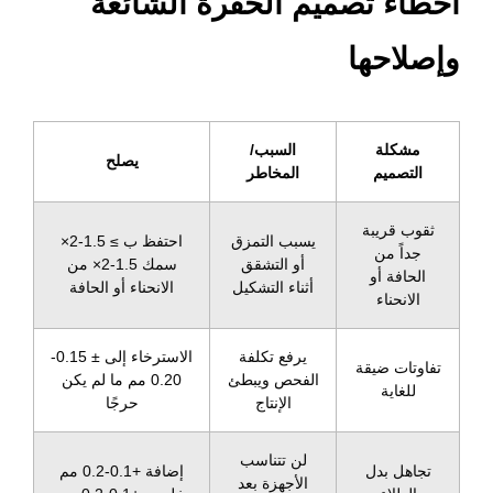
أخطاء تصميم الحفرة الشائعة
وإصلاحها
مشكلة
السبب/
يصلح
التصميم
المخاطر
ثقوب قريبة
يسبب التمزق
احتفظ ب ≥ 1.5-2×
جداً من
أو التشقق
سمك 1.5-2× من
الحافة أو
أثناء التشكيل
الانحناء أو الحافة
الانحناء
يرفع تكلفة
الاسترخاء إلى ± 0.15-
تفاوتات ضيقة
الفحص ويبطئ
0.20 مم ما لم يكن
للغاية
الإنتاج
حرجًا
لن تتناسب
تجاهل بدل
إضافة +0.1-0.2 مم
الأجهزة بعد