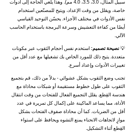
سبيل المثال، 3.0، 3.5، 4.0 مم). وهذا يلغي الحاجة إلى أدوات
خاصة، ويقلل من وقت الإعداد، ويتيح للمصنّعين استخدام
نفس الأدوات في مختلف الأجزاء. يحسّن التوحيد القياسي
أيضًا من كفاءة التعشيش وسرعة البرمجة باستخدام الحاسب
الآلي.
💡
نصيحة تصميم:
استخدم نفس أحجام الثقوب عبر مكونات
متعددة. يتيح ذلك للمورد الخاص بك تشغيلها مع عدد أقل من
تغييرات الأدوات وإعداد أسرع.
تجنب وضع الثقوب بشكل عشوائي - بدلاً من ذلك، قم بتجميع
الثقوب على طول خطوط مستقيمة أو شبكات محاذاة مع
هندسة القِطع. يقلل التجميع الفعال للفتحات من وقت انتقال
الأداة، مما يساعد الماكينة على إكمال كل تمريرة في عدد
أقل من الضربات. كما أن محاذاة صفوف الفتحات بشكل
موازٍ لاتجاهات الانحناء يمنع التشوه ويحافظ على استواء
القِطع أثناء التشكيل.