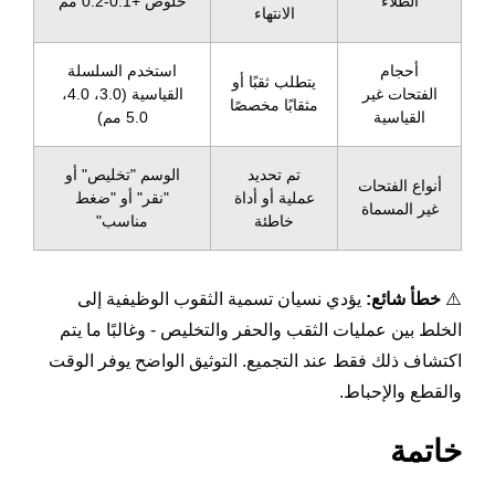
الطلاء
خلوص +0.1-0.2 مم
الانتهاء
أحجام
استخدم السلسلة
يتطلب ثقبًا أو
الفتحات غير
القياسية (3.0، 4.0،
مثقابًا مخصصًا
القياسية
5.0 مم)
تم تحديد
الوسم "تخليص" أو
أنواع الفتحات
عملية أو أداة
"نقر" أو "ضغط
غير المسماة
خاطئة
مناسب"
⚠️
خطأ شائع:
يؤدي نسيان تسمية الثقوب الوظيفية إلى
الخلط بين عمليات الثقب والحفر والتخليص - وغالبًا ما يتم
اكتشاف ذلك فقط عند التجميع. التوثيق الواضح يوفر الوقت
والقطع والإحباط.
خاتمة