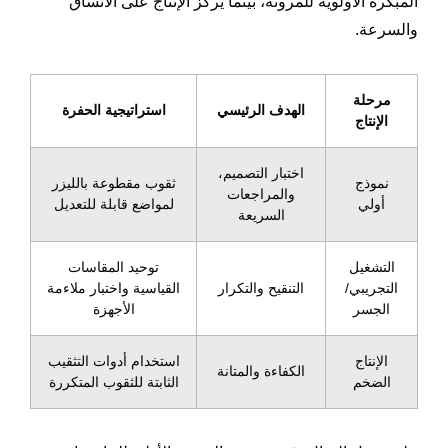
المبكرة الأولوية للمرونة، بينما يركز الإنتاج على الاتساق
والسرعة.
مرحلة
الهدف الرئيسي
استراتيجية الحفرة
الإنتاج
اختبار التصميم،
نموذج
ثقوب مقطوعة بالليزر
والمراجعات
أولي
لمواضع قابلة للتعديل
السريعة
التشغيل
توحيد المقاسات
التجريبي/
التنقيح والتكرار
القياسية واختبار ملاءمة
الجسر
الأجهزة
الإنتاج
استخدام أدوات التثقيب
الكفاءة والمتانة
الضخم
الثابتة للثقوب المتكررة