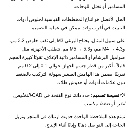
المسامير أو تختل اللوحات.
الحل الأفضل هو اتباع المخططات القياسية لخلوص أدوات
التثبيت في أقرب وقت ممكن في عملية التصميم.
على سبيل المثال، يحتاج البرغي M3 إلى ثقب خلوص 3.2 مم،
وM4 → 4.3 مم، وM5 → 5.3 مم. تتطلب الأجهزة، مثل
صواميل البرشام أو المسامير ذاتية الإغلاق، ثقوبًا كبيرة الحجم
قليلاً - أكبر من قطر جسم الجهاز بحوالي 0.1 إلى 0.2 مم
تقريبًا. يضمن هذا الهامش الصغير سهولة التركيب بالضغط
دون علامات أدوات أو خدوش طلاء.
💡
نصيحة تصميم:
حدد دائمًا نوع الفتحة في CAD-
التخليص
,
انقر
، أو
ضغط مناسب.
تمنع هذه الملاحظة الواحدة حدوث ارتباك في المتجر وتزيل
الحاجة إلى التواصل ذهابًا وإيابًا أثناء الإنتاج.