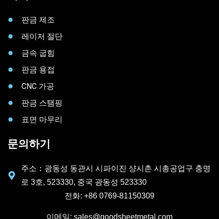
판금 제조
레이저 절단
금속 굽힘
판금 용접
CNC 가공
판금 스탬핑
표면 마무리
문의하기
주소：광동성 동관시 시파이진 샹시촌 시총공업구 충명
로 3호, 523330, 중국 광동성 523330
전화: +86 0769-81150309
이메일: sales@goodsheetmetal.com