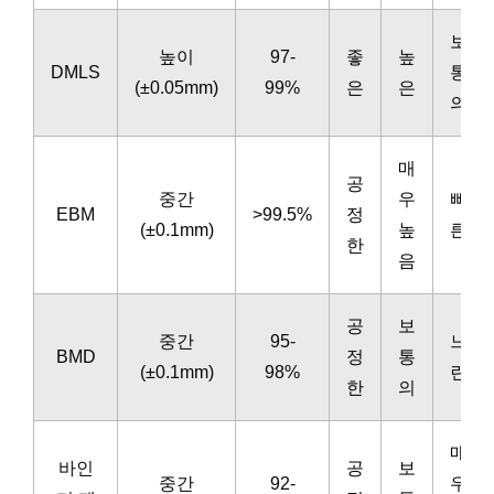
보
높이
97-
좋
높
DMLS
통
(±0.05mm)
99%
은
은
의
매
공
중간
우
빠
EBM
>99.5%
정
(±0.1mm)
높
른
한
음
공
보
중간
95-
느
BMD
정
통
(±0.1mm)
98%
린
한
의
매
바인
공
보
중간
92-
우