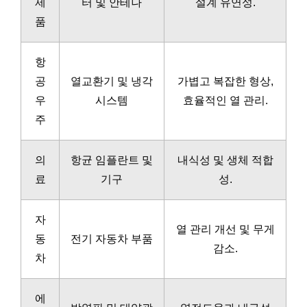
제
터 및 안테나
설계 유연성.
품
항
공
열교환기 및 냉각
가볍고 복잡한 형상,
우
시스템
효율적인 열 관리.
주
의
항균 임플란트 및
내식성 및 생체 적합
료
기구
성.
자
열 관리 개선 및 무게
동
전기 자동차 부품
감소.
차
에