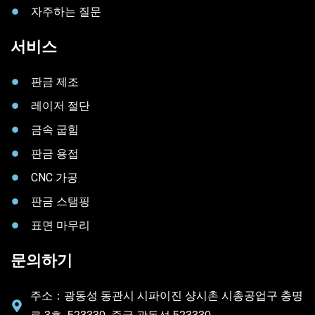
자주하는 질문
서비스
판금 제조
레이저 절단
금속 굽힘
판금 용접
CNC 가공
판금 스탬핑
표면 마무리
문의하기
주소：광동성 동관시 시파이진 샹시촌 시총공업구 충명