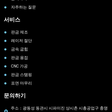
자주하는 질문
서비스
판금 제조
레이저 절단
금속 굽힘
판금 용접
CNC 가공
판금 스탬핑
표면 마무리
문의하기
주소：광동성 동관시 시파이진 샹시촌 시총공업구 충명