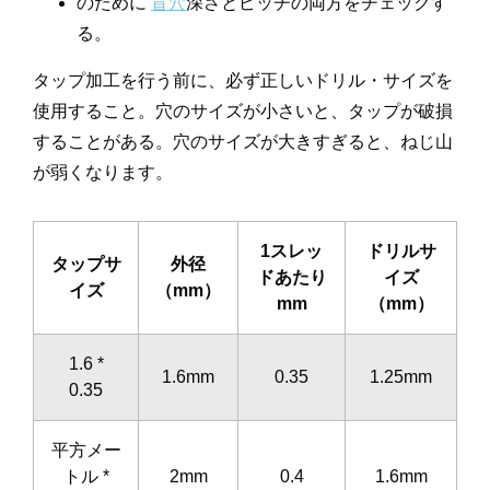
のために
盲穴
深さとピッチの両方をチェックす
る。
タップ加工を行う前に、必ず正しいドリル・サイズを
使用すること。穴のサイズが小さいと、タップが破損
することがある。穴のサイズが大きすぎると、ねじ山
が弱くなります。
1スレッ
ドリルサ
タップサ
外径
ドあたり
イズ
イズ
（mm）
mm
（mm）
1.6 *
1.6mm
0.35
1.25mm
0.35
平方メー
トル *
2mm
0.4
1.6mm