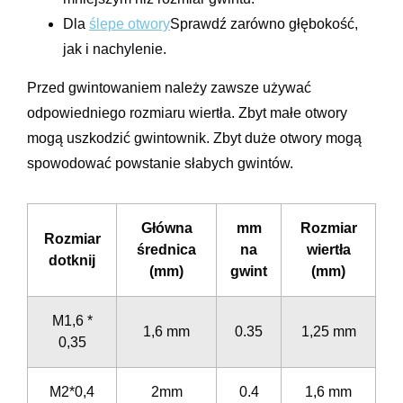
Dla
ślepe otwory
Sprawdź zarówno głębokość,
jak i nachylenie.
Przed gwintowaniem należy zawsze używać
odpowiedniego rozmiaru wiertła. Zbyt małe otwory
mogą uszkodzić gwintownik. Zbyt duże otwory mogą
spowodować powstanie słabych gwintów.
Główna
mm
Rozmiar
Rozmiar
średnica
na
wiertła
dotknij
(mm)
gwint
(mm)
M1,6 *
1,6 mm
0.35
1,25 mm
0,35
M2*0,4
2mm
0.4
1,6 mm