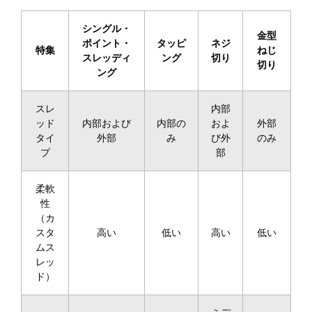
シングル・
金型
ポイント・
タッピ
ネジ
特集
ねじ
スレッディ
ング
切り
切り
ング
スレ
内部
ッド
内部および
内部の
およ
外部
タイ
外部
み
び外
のみ
プ
部
柔軟
性
（カ
スタ
高い
低い
高い
低い
ムス
レッ
ド）