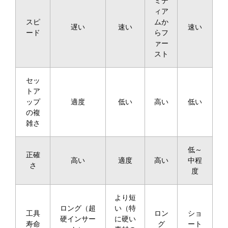
ミデ
ィア
スピ
ムか
遅い
速い
速い
ード
らフ
ァー
スト
セッ
トア
ップ
適度
低い
高い
低い
の複
雑さ
低～
正確
高い
適度
高い
中程
さ
度
より短
ロング（超
い（特
工具
ロン
ショ
硬インサー
に硬い
寿命
グ
ート