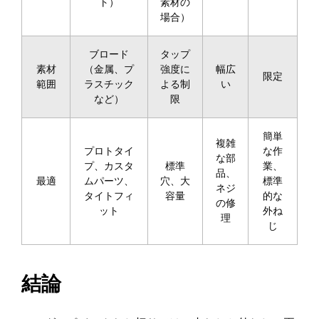
ト）
素材の
場合）
ブロード
タップ
素材
（金属、プ
強度に
幅広
限定
範囲
ラスチック
よる制
い
など）
限
簡単
複雑
プロトタイ
な作
な部
プ、カスタ
標準
業、
品、
最適
ムパーツ、
穴、大
標準
ネジ
タイトフィ
容量
的な
の修
ット
外ね
理
じ
結論