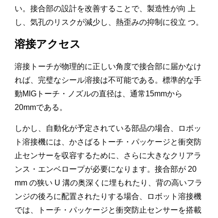
い。接合部の設計を改善することで、製造性が向 上
し、気孔のリスクが減少し、熱歪みの抑制に役立 つ。
溶接アクセス
溶接トーチが物理的に正しい角度で接合部に届かなけ
れば、完璧なシール溶接は不可能である。標準的な手
動MIGトーチ・ノズルの直径は、通常15mmから
20mmである。
しかし、自動化が予定されている部品の場合、ロボッ
ト溶接機には、かさばるトーチ・パッケージと衝突防
止センサーを収容するために、さらに大きなクリアラ
ンス・エンベロープが必要になります。接合部が 20
mm の狭い U 溝の奥深くに埋もれたり、背の高いフラ
ンジの後ろに配置されたりする場合、ロボット溶接機
では、トーチ・パッケージと衝突防止センサーを搭載