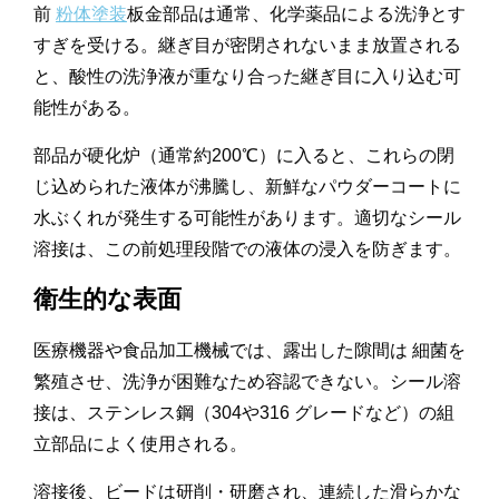
前
粉体塗装
板金部品は通常、化学薬品による洗浄とす
すぎを受ける。継ぎ目が密閉されないまま放置される
と、酸性の洗浄液が重なり合った継ぎ目に入り込む可
能性がある。
部品が硬化炉（通常約200℃）に入ると、これらの閉
じ込められた液体が沸騰し、新鮮なパウダーコートに
水ぶくれが発生する可能性があります。適切なシール
溶接は、この前処理段階での液体の浸入を防ぎます。
衛生的な表面
医療機器や食品加工機械では、露出した隙間は 細菌を
繁殖させ、洗浄が困難なため容認できない。シール溶
接は、ステンレス鋼（304や316 グレードなど）の組
立部品によく使用される。
溶接後、ビードは研削・研磨され、連続した滑らかな