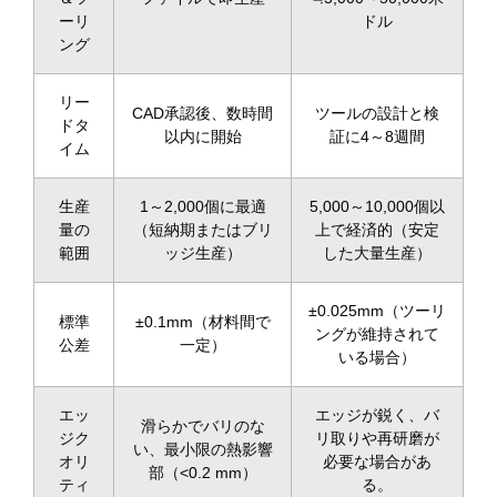
ーリ
ドル
ング
リー
CAD承認後、数時間
ツールの設計と検
ドタ
以内に開始
証に4～8週間
イム
生産
1～2,000個に最適
5,000～10,000個以
量の
（短納期またはブリ
上で経済的（安定
範囲
ッジ生産）
した大量生産）
±0.025mm（ツーリ
標準
±0.1mm（材料間で
ングが維持されて
公差
一定）
いる場合）
エッ
エッジが鋭く、バ
滑らかでバリのな
ジク
リ取りや再研磨が
い、最小限の熱影響
オリ
必要な場合があ
部（<0.2 mm）
ティ
る。