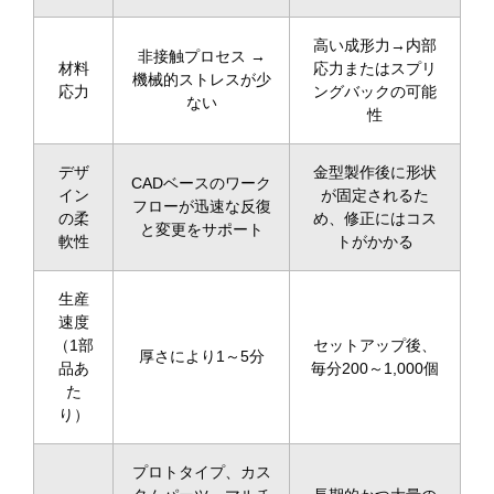
高い成形力→内部
非接触プロセス →
材料
応力またはスプリ
機械的ストレスが少
応力
ングバックの可能
ない
性
デザ
金型製作後に形状
CADベースのワーク
イン
が固定されるた
フローが迅速な反復
の柔
め、修正にはコス
と変更をサポート
軟性
トがかかる
生産
速度
（1部
セットアップ後、
厚さにより1～5分
品あ
毎分200～1,000個
た
り）
プロトタイプ、カス