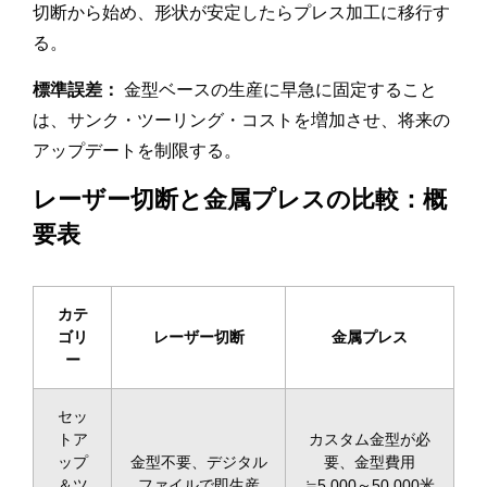
切断から始め、形状が安定したらプレス加工に移行す
る。
標準誤差：
金型ベースの生産に早急に固定すること
は、サンク・ツーリング・コストを増加させ、将来の
アップデートを制限する。
レーザー切断と金属プレスの比較：概
要表
カテ
ゴリ
レーザー切断
金属プレス
ー
セッ
トア
カスタム金型が必
ップ
金型不要、デジタル
要、金型費用
＆ツ
ファイルで即生産
≒5,000～50,000米