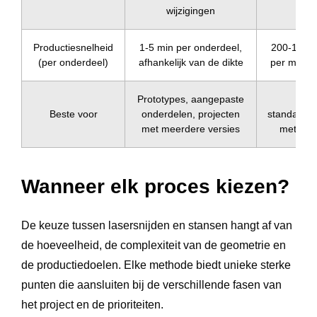
kos
wijzigingen
Productiesnelheid
1-5 min per onderdeel,
200-1 000
(per onderdeel)
afhankelijk van de dikte
per minuut
Prototypes, aangepaste
Lang
Beste voor
onderdelen, projecten
standaard
met meerdere versies
met hog
Wanneer elk proces kiezen?
De keuze tussen lasersnijden en stansen hangt af van
de hoeveelheid, de complexiteit van de geometrie en
de productiedoelen. Elke methode biedt unieke sterke
punten die aansluiten bij de verschillende fasen van
het project en de prioriteiten.