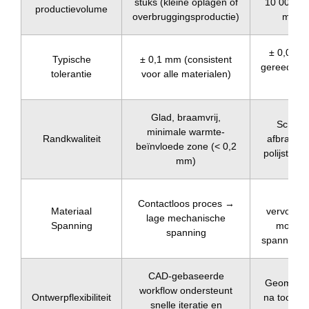
stuks (kleine oplagen of
10 000 stu
productievolume
overbruggingsproductie)
massa
± 0,025 
Typische
± 0,1 mm (consistent
gereedsch
tolerantie
voor alle materialen)
bl
Glad, braamvrij,
Scherp
minimale warmte-
Randkwaliteit
afbramen
beïnvloede zone (< 0,2
polijsten k
mm)
H
Contactloos proces →
Materiaal
vervormi
lage mechanische
Spanning
mogelij
spanning
spanning o
CAD-gebaseerde
Geometrie
workflow ondersteunt
Ontwerpflexibiliteit
na tooling;
snelle iteratie en