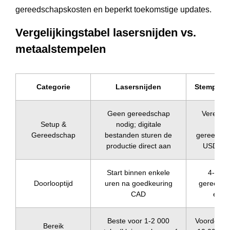
gereedschapskosten en beperkt toekomstige updates.
Vergelijkingstabel lasersnijden vs.
metaalstempelen
Categorie
Lasersnijden
Stempelen
Geen gereedschap
Vereist 
Setup &
nodig; digitale
mat
Gereedschap
bestanden sturen de
gereedsch
productie direct aan
USD 5 0
Start binnen enkele
4-8 we
Doorlooptijd
uren na goedkeuring
gereedsc
CAD
en -v
Beste voor 1-2 000
Voordelig 
Bereik