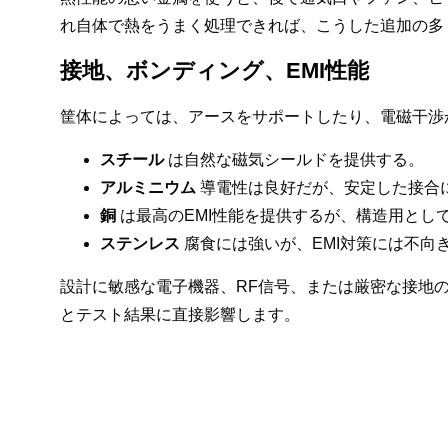
れ自体で熱をうまく処理できれば、こうした追加の多
接地、ボンディング、EMI性能
筐体によっては、アースをサポートしたり、電磁干渉
スチール
は自然な磁気シールドを提供する。
アルミニウム
導電性は良好だが、安定した接合
銅
は最高のEMI性能を提供するが、構造用とし
ステンレス
腐食には強いが、EMI対策には不向
設計に敏感な電子機器、RF信号、または厳密な接地
とテスト結果に直接影響します。