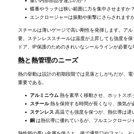
重い内部部品を運ぶのか？
蝶番やラッチは狭い範囲に力を集中させますか
エンクロージャーは振動や衝撃にさらされます
スチールは薄いゲージで高い剛性を発揮します。アル
要。ステンレススチールは温度が上昇しても強度を保
ドア、IP保護のためのきれいなシールラインが必要な
熱と熱管理のニーズ
熱の挙動は設計の初期段階では見落としがちだが、電
重要である。
アルミニウム
熱を素早く移動させ、ホットスポ
スチール
熱を保持する時間が長くなり、換気が
ステンレス
高温でも強度を保つが、熱伝導は遅
銅
は熱伝導に優れているが、フルエンクロージ
熱性能の悪い金属を使うと、後で通気口やファン、ヒ