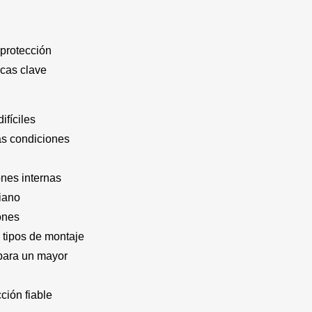
 protección
icas clave
ifíciles
as condiciones
ones internas
riano
ones
 tipos de montaje
 para un mayor
ión fiable