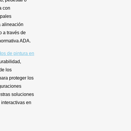
a con
ipales
a alineación
o a través de
 normativa ADA.
os de pintura en
urabilidad,
de los
ara proteger los
guraciones
stras soluciones
 interactivas en