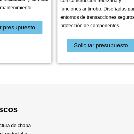
con construcción reforzada y
 mantenimiento.
funciones antirrobo. Diseñadas pa
entornos de transacciones seguros
protección de componentes.
ar presupuesto
Solicitar presupuesto
oscos
ctura de chapa
d, pedestal o