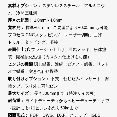
素材オプション：
ステンレススチール、アルミニウ
ム、冷間圧延鋼
厚さの範囲：
1.0mm - 4.0mm
寛容だ：
標準±0.1mm、ご要望により±0.05mmも可能
プロセス
CNCスタンピング、レーザー切断、曲げ、
ドリル、タッピング、溶接
表面仕上げ:
ブラッシュ仕上げ、亜鉛メッキ、粉体塗
装、陽極酸化処理（カスタム仕上げも可能）
ヒンジの種類
隠し蝶番、連続（ピアノ）蝶番、リフト
オフ蝶番、突き合わせ蝶番
取り付けオプション：
下穴、ねじ込みインサート、溶
接タブ、取り外し可能ピン
最大サイズ：
長さ300mmまで（特注サイズ可）
耐荷重：
ライトデューティからヘビーデューティまで
（設計により1ヒンジあたり50kgまで）
図面形式：
PDF、DWG、DXF、ステップ、IGES