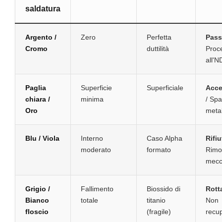
saldatura
Argento /
Zero
Perfetta
Pas
Cromo
duttilità
Proc
all'N
Paglia
Superficie
Superficiale
Acce
chiara /
minima
/ Spa
Oro
metal
Blu / Viola
Interno
Caso Alpha
Rifiu
moderato
formato
Rimo
mecc
Grigio /
Fallimento
Biossido di
Rott
Bianco
totale
titanio
Non
floscio
(fragile)
recup