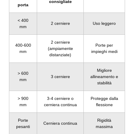
consigliate
porta
< 400
2 cerniere
Uso leggero
mm
2 cerniere
400-600
Porte per
(ampiamente
mm
impieghi medi
distanziate)
Migliore
> 600
3 cerniere
allineamento e
mm
stabilità
> 900
3-4 cerniere o
Protegge dalla
mm
cerniera continua
flessione
Porte
Rigidità
Cerniera continua
pesanti
massima