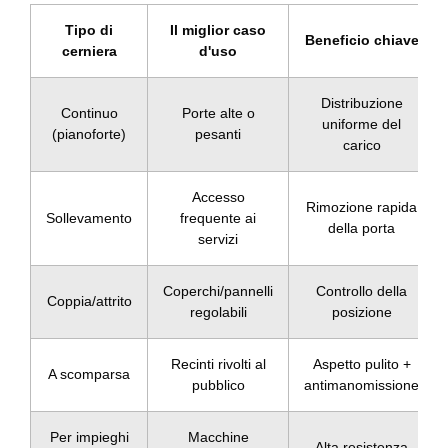
Tipo di
Il miglior caso
Beneficio chiave
cerniera
d'uso
Distribuzione
Continuo
Porte alte o
uniforme del
(pianoforte)
pesanti
carico
Accesso
Rimozione rapida
Sollevamento
frequente ai
della porta
servizi
Coperchi/pannelli
Controllo della
Coppia/attrito
regolabili
posizione
Recinti rivolti al
Aspetto pulito +
A scomparsa
pubblico
antimanomissione
Per impieghi
Macchine
Alta resistenza