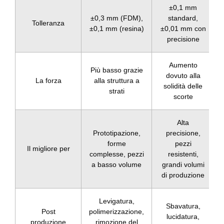
±0,1 mm
±0,3 mm (FDM),
standard,
Tolleranza
±0,1 mm (resina)
±0,01 mm con
precisione
Aumento
Più basso grazie
dovuto alla
La forza
alla struttura a
solidità delle
strati
scorte
Alta
Prototipazione,
precisione,
forme
pezzi
Il migliore per
complesse, pezzi
resistenti,
a basso volume
grandi volumi
di produzione
Levigatura,
Sbavatura,
Post
polimerizzazione,
lucidatura,
produzione
rimozione del