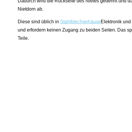
Dadurch wird die Rückseite des Nietes gedehnt und 
Nietdorn ab.
Diese sind üblich in
Stahlblechgehäuse
Elektronik und
und erfordern keinen Zugang zu beiden Seiten. Das spa
Teile.