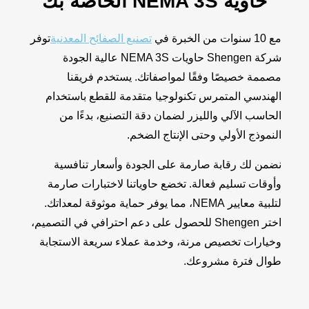
حاوية NEMA 3S الخاصة بك
مع 10 سنوات من الخبرة في
تصنيع الصفائح المعدنية
توفر
شركة Shengen حاويات NEMA 3S عالية الجودة
مصممة خصيصًا وفقًا لمواصفاتك. يستخدم فريقنا
الهندسي المتمرس تكنولوجيا متقدمة للقطع باستخدام
الحاسب الآلي والليزر لضمان دقة التصنيع، بدءًا من
النموذج الأولي وحتى الإنتاج الضخم.
نضمن لك رقابة صارمة على الجودة وأسعار تنافسية
وأوقات تسليم فعالة. تخضع حاوياتنا لاختبارات صارمة
لتلبية معايير NEMA، مما يوفر حماية موثوقة لمعداتك.
اختر Shengen للحصول على دعم احترافي في التصميم،
وخيارات تخصيص مرنة، وخدمة عملاء سريعة الاستجابة
طوال فترة مشروعك.