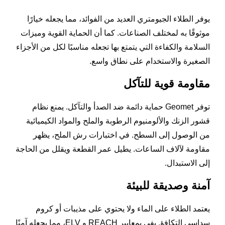
يوفر الطلاء الجيومتري العديد من الفوائد، مما يجعله خيارًا
موثوقًا به لمختلف الصناعات. كما أن الحماية القوية وميزات
السلامة والكفاءة التي يتمتع بها تجعله مناسبًا لكل من الأجزاء
الصغيرة والاستخدام على نطاق واسع.
مقاومة قوية للتآكل
توفر Geomet حماية دائمة ضد الصدأ والتآكل. يمنع نظام
قشور الزنك والألومنيوم الرطوبة والملح والمواد الكيميائية
من الوصول إلى السطح. في اختبارات رش الملح، يظهر
مقاومة لآلاف الساعات. يطيل عمر القطعة ويقلل من الحاجة
إلى الاستبدال.
آمنة وصديقة للبيئة
يعتمد الطلاء على الماء ولا يحتوي على مذيبات أو كروم
سداسي التكافؤ. يفي بمعايير REACH و ELV، مما يجعله آمنًا