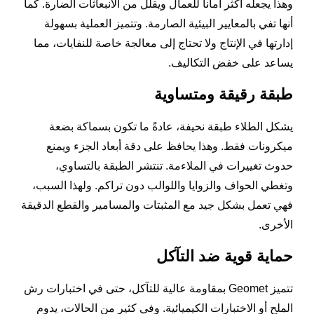
وهذا يجعله أكثر أماناً للعمال ويقلل من الانبعاثات الضارة. كما
أنها تفي بالمعايير البيئية الصارمة. وتتميز العملية بسهولة
إدارتها في الإنتاج ولا تحتاج إلى معالجة خاصة للنفايات، مما
يساعد على خفض التكاليف.
طبقة رقيقة ومتساوية
يشكل الطلاء طبقة نحيفة، عادةً ما تكون بسماكة بضعة
ميكرونات فقط. وهذا يحافظ على دقة أبعاد الجزء ويمنع
حدوث تغييرات في الملاءمة. تنتشر الطبقة بالتساوي،
وتغطي الحواف والزوايا واللوالب دون تراكم. ولهذا السبب،
فهي تعمل بشكل جيد مع المثبتات والمسامير والقطع الدقيقة
الأخرى.
حماية قوية ضد التآكل
تتميز Geomet بمقاومة عالية للتآكل، حتى في اختبارات رش
الملح أو الاختبارات الكيميائية. وفي كثير من الحالات، يدوم