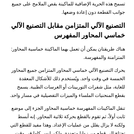
تسمح هذه الحرية الإضافية للماكينة بقص الملامح على جميع
جوانب القطعة دون إعادة وضعها.
التصنيع الآلي المتزامن مقابل التصنيع الآلي
خماسي المحاور المفهرس
هناك طريقتان يمكن أن تعمل بهما الماكينة خماسية المحاور:
المتزامنة والمفهرسة.
يحرك التصنيع الآلي خماسي المحاور المتزامن جميع المحاور
الخمسة في وقت واحد. ويُستخدم ذلك للأشكال المعقدة
للغاية، مثل شفرات التوربينات أو الغرسات الطبية. يسمح
بقطع المنحنيات الملساء والميزات التفصيلية في مسار واحد.
تنقل الماكينات المفهرسة خماسية المحاور الجزء إلى موضع
ثابت أولاً، ثم تقوم بالقطع بحركة ثلاثية المحاور. إنه أبسط
ولكنه لا يزال يقلل من عمليات الإعداد. وهذا مفيد للقطع التي
تحتاج إلى قطع من زوايا متعددة، ولكن ليس كلها في وقت