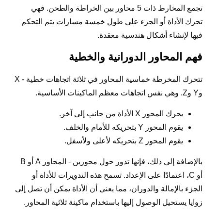
تجمع المخارط ذات 5 محاور بين الخراطة والطحن. فهي
تحرك الأداة أو الجزء على طول خمسة مسارات يتم التحكم
فيها لإنشاء أشكال هندسية معقدة.
فهم المحاور الدورانية والخطية
تتحرك المخرطة خماسية المحاور في ثلاثة اتجاهات خطية - X
وY وZ. وهي نفس اتجاهات معظم الماكينات الأساسية.
يحرك المحور X الأداة من جانب إلى آخر.
يقوم المحور Y بتحريكه للأمام والخلف.
يقوم المحور Z بتحريكه لأعلى ولأسفل.
بالإضافة إلى ذلك، فإنها تدور حول محورين - المحاور A أو B
أو C، اعتمادًا على الإعداد. تسمح هذه التدويرات للأداة أو
الجزء بالإمالة والدوران، مما يعني أن الأداة يمكن أن تصل إلى
زوايا يستحيل الوصول إليها باستخدام ماكينة ثلاثية المحاور.