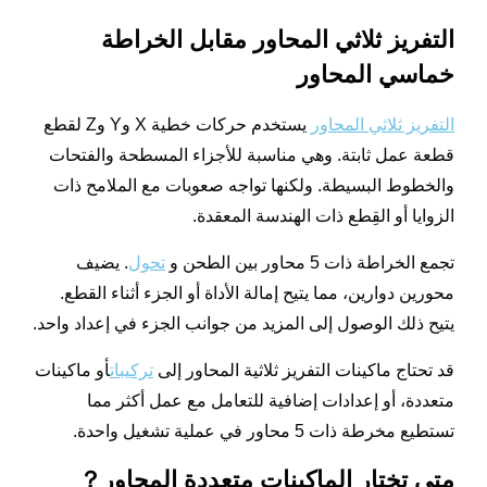
التفريز ثلاثي المحاور مقابل الخراطة
خماسي المحاور
التفريز ثلاثي المحاور
يستخدم حركات خطية X وY وZ لقطع
قطعة عمل ثابتة. وهي مناسبة للأجزاء المسطحة والفتحات
والخطوط البسيطة. ولكنها تواجه صعوبات مع الملامح ذات
الزوايا أو القِطع ذات الهندسة المعقدة.
تجمع الخراطة ذات 5 محاور بين الطحن و
تحول
. يضيف
محورين دوارين، مما يتيح إمالة الأداة أو الجزء أثناء القطع.
يتيح ذلك الوصول إلى المزيد من جوانب الجزء في إعداد واحد.
قد تحتاج ماكينات التفريز ثلاثية المحاور إلى
تركيبات
أو ماكينات
متعددة، أو إعدادات إضافية للتعامل مع عمل أكثر مما
تستطيع مخرطة ذات 5 محاور في عملية تشغيل واحدة.
متى تختار الماكينات متعددة المحاور？