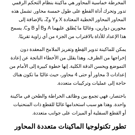
المخرطة خماسية المحاور هي ماكينة بنظام التحكم الرقمي
تدور وتحرك أداة القطع على طول خمسة محاور. تشمل هذه
المحاور المحاور الخطية المعتادة X وY وZ، بالإضافة إلى
محورين دوارين، وغالبًا ما يُطلق عليهما A وB أو B وC. يسمح
هذا الإعداد للأداة بالاقتراب من الجزء من أي زاوية تقريبًا.
يمكن للماكينة تدوير القِطع وتفريز الملامح المعقدة دون
إخراجها من الظرف. وهذا يقلل من الأخطاء الناتجة عن إعادة
التموضع ويحسن الدقة الكلية. إنها خطوة كبيرة إلى الأمام من
إعدادات 3 محاور أو حتى 4 محاور، حيث غالبًا ما تكون هناك
حاجة إلى عمليات وتركيبات متعددة.
باختصار، فهي تجمع بين وظائف الخراطة والطحن في ماكينة
واحدة. وهذا هو سبب استخدامها غالبًا للقطع ذات المنحنيات
أو القطع السفلية أو الميزات على جوانب متعددة.
تطور تكنولوجيا الماكينات متعددة المحاور