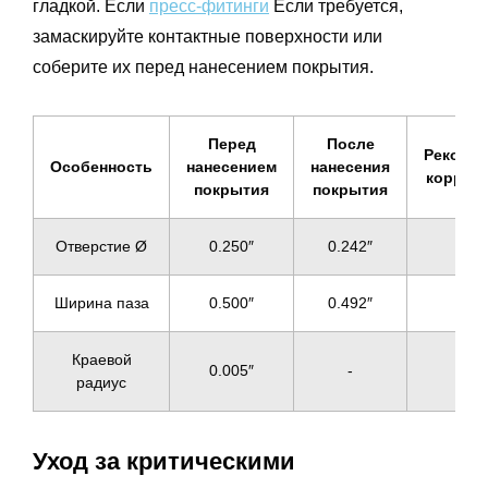
гладкой. Если
пресс-фитинги
Если требуется,
замаскируйте контактные поверхности или
соберите их перед нанесением покрытия.
Перед
После
Рекоме
Особенность
нанесением
нанесения
коррек
покрытия
покрытия
Отверстие Ø
0.250″
0.242″
+0.0
Ширина паза
0.500″
0.492″
+0.0
Краевой
0.005″
-
≥ 0.
радиус
Уход за критическими