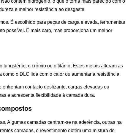
 Não contém hidrogénio, o que o torna mais parecido com o
 dureza e melhor resistência ao desgaste.
mos. É escolhido para peças de carga elevada, ferramentas
anto possível. É mais caro, mas proporciona um melhor
 tungsténio, o crómio ou o titânio. Estes metais alteram as
 como o DLC lida com o calor ou aumentar a resistência.
 enfrentam contacto deslizante, cargas elevadas ou
uras e acrescenta flexibilidade à camada dura.
 compostos
das. Algumas camadas centram-se na aderência, outras na
ferentes camadas, o revestimento obtém uma mistura de