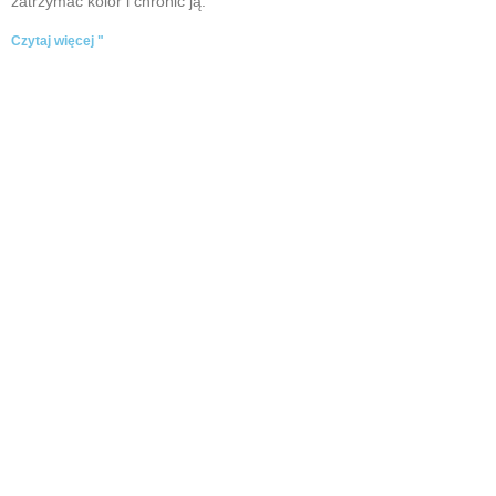
zatrzymać kolor i chronić ją.
Czytaj więcej "