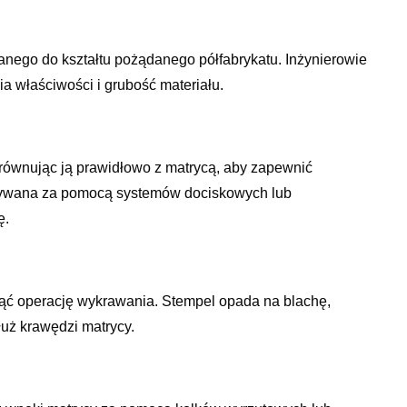
anego do kształtu pożądanego półfabrykatu. Inżynierowie
a właściwości i grubość materiału.
równując ją prawidłowo z matrycą, aby zapewnić
zymywana za pomocą systemów dociskowych lub
ę.
ąć operację wykrawania. Stempel opada na blachę,
łuż krawędzi matrycy.