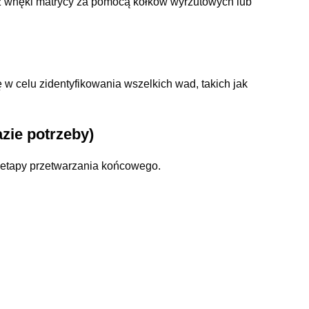
y z wnęki matrycy za pomocą kołków wyrzutowych lub
w celu zidentyfikowania wszelkich wad, takich jak
zie potrzeby)
etapy przetwarzania końcowego.