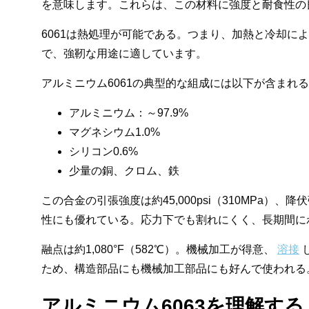
を意味します。これらは、この材料に強度と耐食性の
6061は熱処理が可能である。つまり、加熱と冷却によ
で、強靭な用途に適しています。
アルミニウム6061の典型的な組成には以下が含まれ
アルミニウム：～97.9%
マグネシウム1.0%
シリコン0.6%
少量の銅、クロム、鉄
この合金の引張強度は約45,000psi（310MPa）、降
性にも優れている。応力下でも割れにくく、長期間に
融点は約1,080°F（582℃）。機械加工が得意、
溶接
ため、構造部品にも機械加工部品にも好んで使われる
アルミニウム6063を理解する