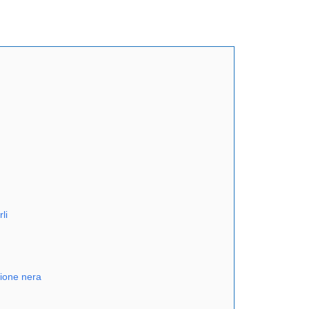
li
zione nera