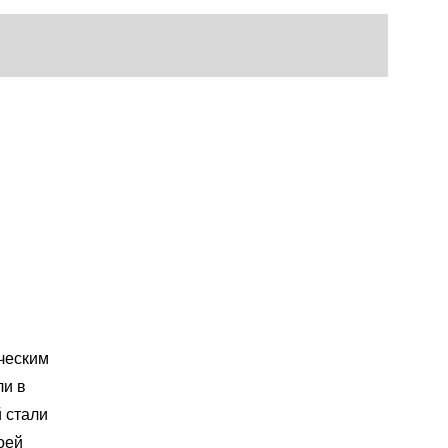
ческим
ли в
 стали
оей