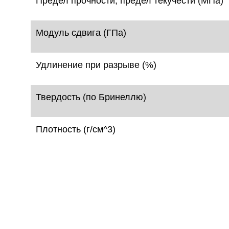
Предел прочности, предел текучести (МПа)
Модуль сдвига (ГПа)
Удлинение при разрыве (%)
Твердость (по Бринеллю)
Плотность (г/см^3)