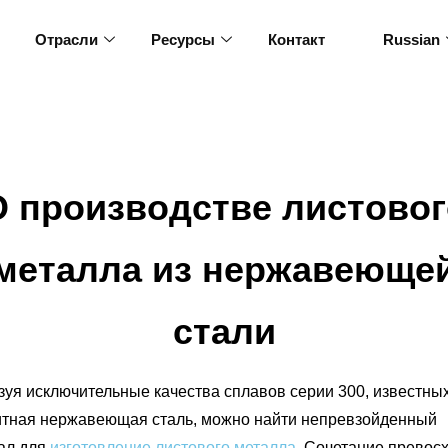
Отрасли
Ресурсы
Контакт
Russian
О производстве листовог
металла из нержавеюще
стали
уя исключительные качества сплавов серии 300, известных
итная нержавеющая сталь, можно найти непревзойденный
ал для
изготовление листового металла
. Сочетание превос