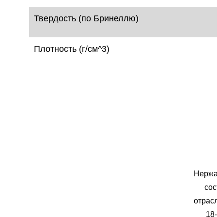
Твердость (по Бринеллю)
Плотность (г/см^3)
Нержа
сос
отрас
18