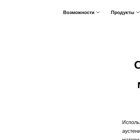
Возможности
Продукты
Использ
аустен
матери