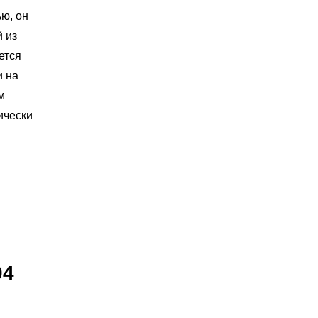
ю, он
 из
ется
и на
м
ически
04