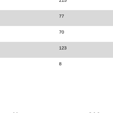
215
77
70
123
8