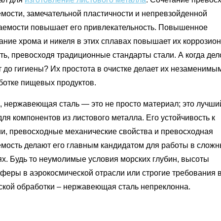
мости, замечательной пластичности и непревзойденной
аемости повышает его привлекательность. Повышенное
ание хрома и никеля в этих сплавах повышает их коррозио
ть, превосходя традиционные стандарты стали. А когда дел
 до гигиены? Их простота в очистке делает их незаменимы
ботке пищевых продуктов.
, нержавеющая сталь — это не просто материал; это лучши
ля компонентов из листового металла. Его устойчивость к
ии, превосходные механические свойства и превосходная
мость делают его главным кандидатом для работы в слож
ях. Будь то неумолимые условия морских глубин, высоты
сферы в аэрокосмической отрасли или строгие требования 
ской обработки – нержавеющая сталь непреклонна.