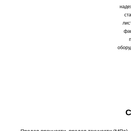
наде
ст
лис
фав
обору
С