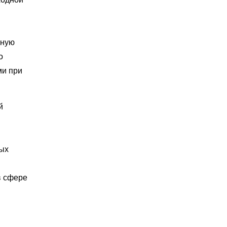
нную
о
ми при
й
ных
в сфере