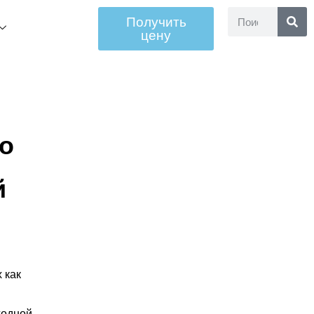
Получить
цену
о
й
 как
ходной