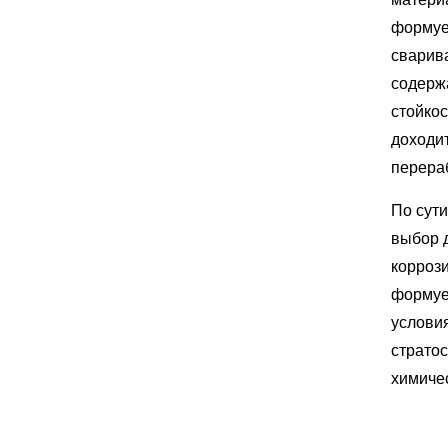
формуе
сварив
содерж
стойкос
доходит
перера
По сути
выбор д
корроз
формуе
услови
страто
химиче