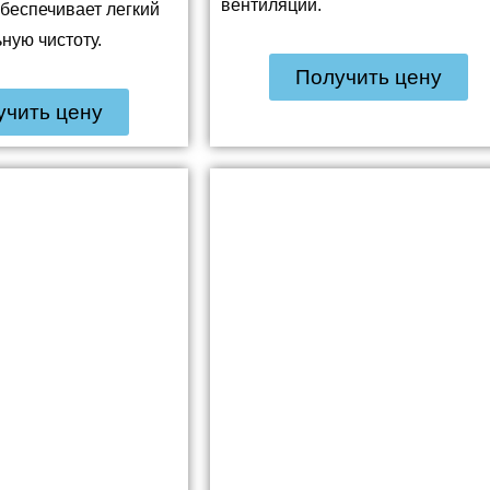
вентиляции.
беспечивает легкий
ьную чистоту.
Получить цену
учить цену