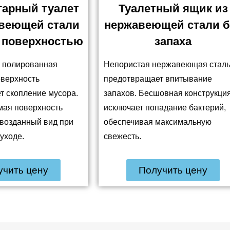
гарный туалет
Туалетный ящик из
авеющей стали
нержавеющей стали б
й поверхностью
запаха
я полированная
Непористая нержавеющая стал
оверхность
предотвращает впитывание
т скопление мусора.
запахов. Бесшовная конструкци
мая поверхность
исключает попадание бактерий,
рвозданный вид при
обеспечивая максимальную
уходе.
свежесть.
учить цену
Получить цену