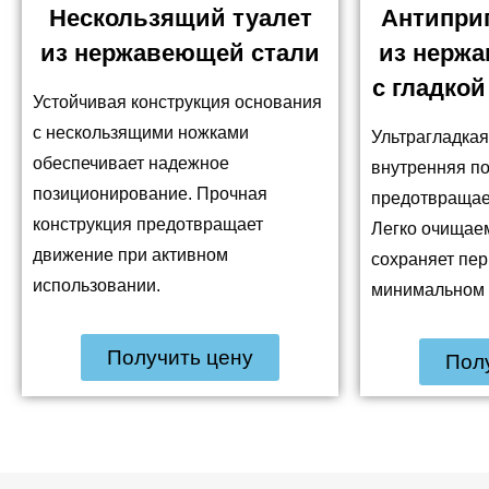
Нескользящий туалет
Антипри
из нержавеющей стали
из нерж
с гладко
Устойчивая конструкция основания
с нескользящими ножками
Ультрагладка
обеспечивает надежное
внутренняя п
позиционирование. Прочная
предотвращае
конструкция предотвращает
Легко очищае
движение при активном
сохраняет пе
использовании.
минимальном 
Получить цену
Пол