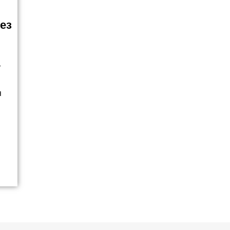
ез
ь
я