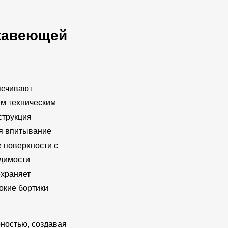
ржавеющей
печивают
ым техническим
струкция
я впитывание
е поверхности с
одимости
охраняет
окие бортики
ностью, создавая