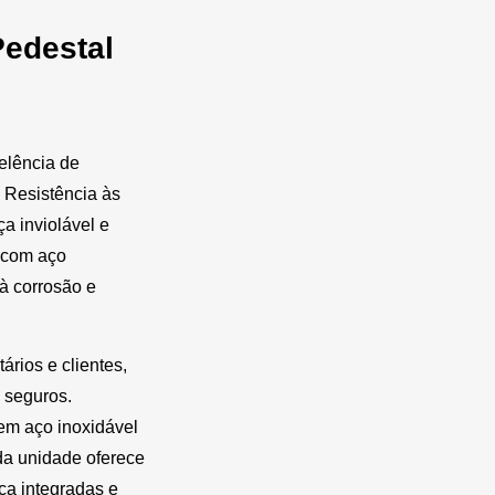
Pedestal
elência de
: Resistência às
a inviolável e
 com aço
 à corrosão e
ários e clientes,
 seguros.
 em aço inoxidável
da unidade oferece
nça integradas e