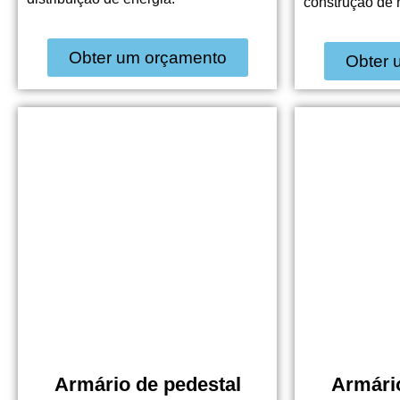
construção de n
Obter um orçamento
Obter 
Armário de pedestal
Armário