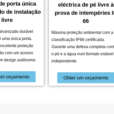
 de porta única
eléctrica de pé livre à
do de instalação
prova de intempéries 
livre
66
lvanizado durável
Máxima proteção ambiental com a
 uma única porta.
classificação IP66 certificada.
xcelente proteção
Garante uma defesa completa cont
são com um acesso
o pó e a água num formato estável
um design autónomo.
independente.
um orçamento
Obter um orçamento