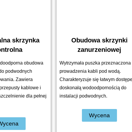
lna skrzynka
Obudowa skrzynki
ntrolna
zanurzeniowej
odoodporna obudowa
Wytrzymała puszka przeznaczona
 do podwodnych
prowadzenia kabli pod wodą.
owania. Zawiera
Charakteryzuje się łatwym dostęp
przepusty kablowe i
doskonałą wodoodpornością do
czelnienie dla pełnej
instalacji podwodnych.
Wycena
Wycena