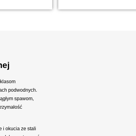
nej
 klasom
kach podwodnych.
 ciągłym spawom,
trzymałość
i okucia ze stali