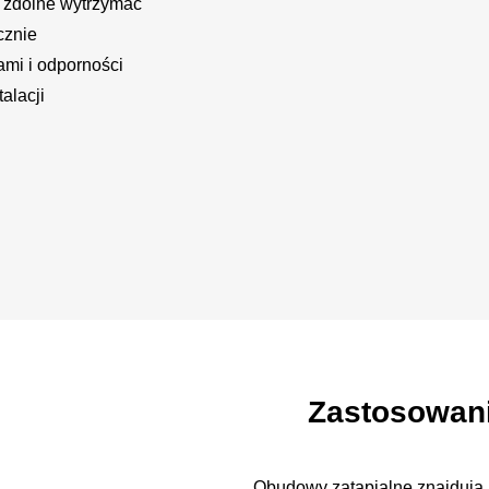
 zdolne wytrzymać
cznie
ami i odporności
alacji
Zastosowani
Obudowy zatapialne znajdują