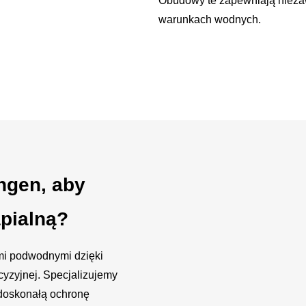
Obudowy te zapewniają nieza
warunkach wodnych.
ngen, aby
pialną?
mi podwodnymi dzięki
yzyjnej. Specjalizujemy
 doskonałą ochronę