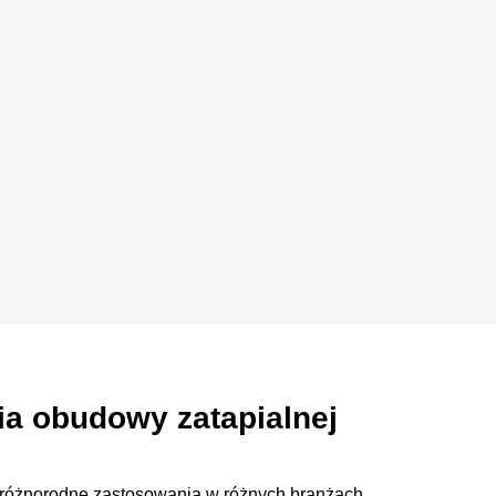
a obudowy zatapialnej
 różnorodne zastosowania w różnych branżach