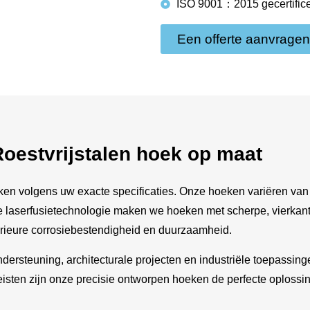
ISO 9001：2015 gecertific
Een offerte aanvragen
oestvrijstalen hoek op maat
volgens uw exacte specificaties. Onze hoeken variëren van 1″ to
e laserfusietechnologie maken we hoeken met scherpe, vierkant
erieure corrosiebestendigheid en duurzaamheid.
ersteuning, architecturale projecten en industriële toepassing
isten zijn onze precisie ontworpen hoeken de perfecte oplossi