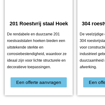
201 Roestvrij staal Hoek
304 roest
De rendabele en duurzame 201
De veelzijdige
roestvaststalen hoeken bieden een
304 roestvrijst
uitstekende sterkte en
voor constructie
corrosiebestendigheid, waardoor ze
industrieel ge
ideaal zijn voor lichte structurele en
duurzaamheid m
decoratieve toepassingen.
afwerking.
Een offerte aanvragen
Een off