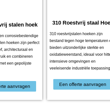
310 Roestvrij staal Ho
vrij stalen hoek
310 roestvrijstalen hoeken zijn
 en corrosiebestendige
bestand tegen hoge temperaturen 
alen hoeken zijn perfect
bieden uitzonderlijke sterkte en
f, architecturaal en
oxidatieweerstand, ideaal voor hitt
bruik en combineren
intensieve omgevingen en
et een gepolijste
veeleisende industriële toepassin
Een offerte aanvragen
erte aanvragen